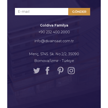
GÖNDER
Goldiva Familya
+90 232 400 2000
info@divainsaat.com.tr
Meriç, 5745. Sk. No:2/2, 35090
Bornova/İzmir - Türkiye